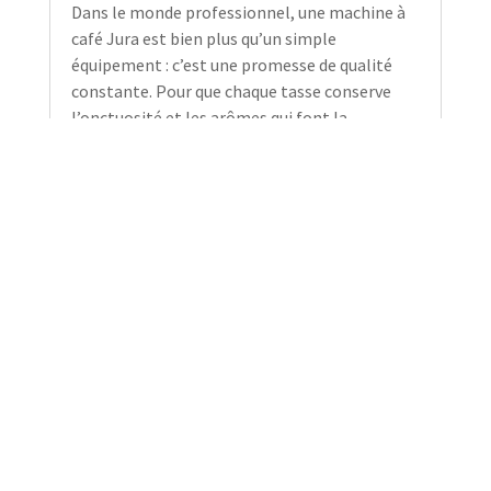
Dans le monde professionnel, une machine à
café Jura est bien plus qu’un simple
équipement : c’est une promesse de qualité
constante. Pour que chaque tasse conserve
l’onctuosité et les arômes qui font la
réputation de la marque, le respect des cycles
d’entretien est...
lire plus
Articles récents
exemple
Le Coffee Shop s’invite au bureau !
Machine en grain dans les salles de réunion
L’excellence du café en entreprise : Pourquoi
l’entretien de votre Jura est votre meilleur atout ?