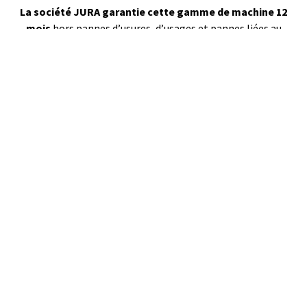
La société JURA garantie cette gamme de machine 12
mois
hors pannes d’usures, d’usages et pannes liées au
calcaire.
Contrat de SAV et prestation d’entretien sur
votre site …
Contrat d’entretien : 250.00 € HT par an
Contrat de SAV en Full services